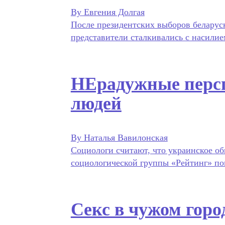
By Евгения Долгая
После президентских выборов беларуск
представители сталкивались с насилие
НЕрадужные персп
людей
By Наталья Вавилонская
Социологи считают, что украинское о
социологической группы «Рейтинг» пок
Секс в чужом горо