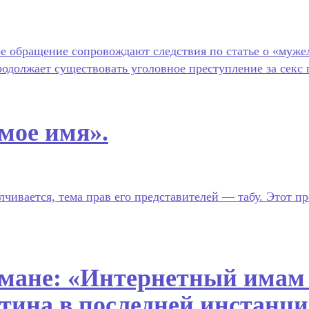
ое обращение сопровождают следствия по статье о «муже
родолжает существовать уголовное преступление за секс
мое имя».
ивается, тема прав его представителей — табу. Этот п
ане: «Интернетный имам 
тина в последней инстанц