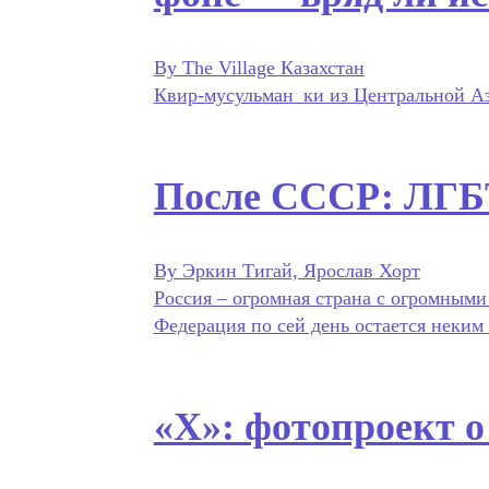
By The Village Казахстан
Квир-мусульман_ки из Центральной А
После СССР: ЛГБ
By Эркин Тигай, Ярослав Хорт
Россия – огромная страна с огромными
Федерация по сей день остается неки
«Х»: фотопроект 