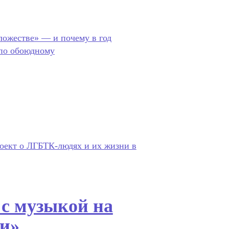
ложестве» — и почему в год
 по обоюдному
роект о ЛГБТК-людях и их жизни в
с музыкой на
ии»