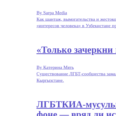
By Sarpa Media
Как шантаж, вымогательства и жесток
«интересов человека» в Узбекистане п
«Только зачеркни 
By Катерина Мять
Существование ЛГБТ-сообщества замалч
Кыргызстане.
ЛГБТКИА-мусульм
фоне — вряд ли ис