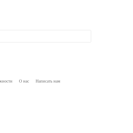
жности
О нас
Написать нам