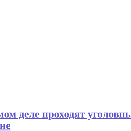
мом деле проходят уголовны
ане