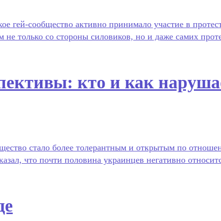
ое гей-сообщество активно принимало участие в протест
м не только со стороны силовиков, но и даже самих про
ективы: кто и как наруш
бщество стало более толерантным и открытым по отноше
азал, что почти половина украинцев негативно относит
де